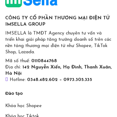
CÔNG TY CỔ PHẦN THƯƠNG MẠI ĐIỆN TỬ
IMSELLA GROUP
IMSELLA là TMĐT Agency chuyên tư vấn và
triển khai giải pháp tăng trưởng doanh số trên các
nền tảng thương mại điện tử như Shopee, TikTok
Shop, Lazada.
Mã số thuế:
0110844768
Địa chỉ:
142 Nguyễn Xiển, Hạ Đình, Thanh Xuân,
Hà Nội
Hotline:
0348.482.602 – 0973.305.335
Đào tạo
Khóa học Shopee
Khóa học Tiktok