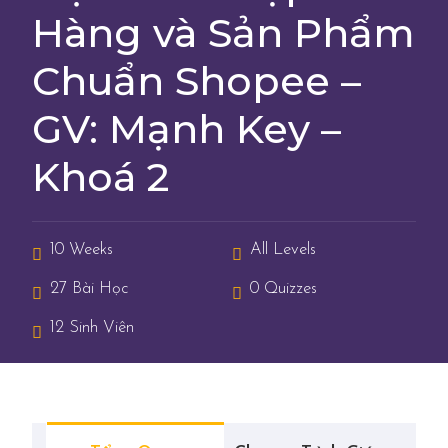
Hàng và Sản Phẩm
Chuẩn Shopee –
GV: Mạnh Key –
Khoá 2
10 Weeks
All Levels
27 Bài Học
0 Quizzes
12 Sinh Viên