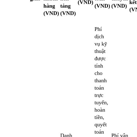
(VND)
kết
hàng
tảng
(VND)
(VND)
(V
(VND)
(VND)
Phí
dịch
vụ kỹ
thuật
được
tính
cho
thanh
toán
trực
tuyến,
hoàn
tiền,
quyết
toán
Danh
Phí vận