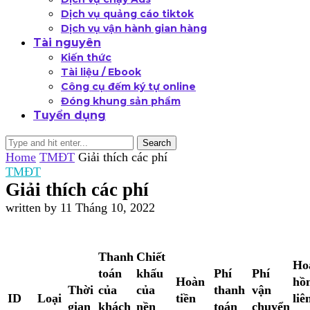
Dịch vụ quảng cáo tiktok
Dịch vụ vận hành gian hàng
Tài nguyên
Kiến thức
Tài liệu / Ebook
Công cụ đếm ký tự online
Đóng khung sản phẩm
Tuyển dụng
Search
Home
TMĐT
Giải thích các phí
TMĐT
Giải thích các phí
written by
11 Tháng 10, 2022
Thanh
Chiết
Ho
toán
khấu
Phí
Phí
Hoàn
hồ
Thời
của
của
thanh
vận
ID
Loại
tiền
liê
gian
khách
nền
toán
chuyển