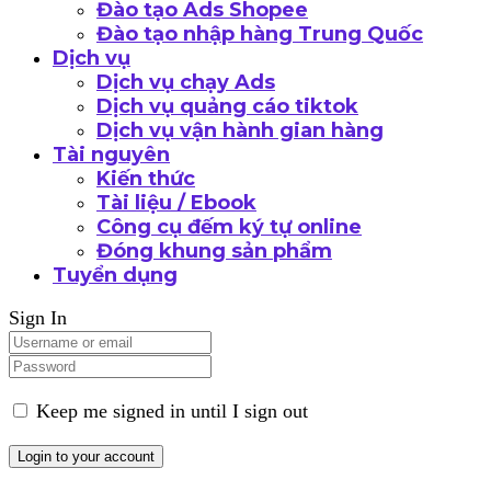
Đào tạo Ads Shopee
Đào tạo nhập hàng Trung Quốc
Dịch vụ
Dịch vụ chạy Ads
Dịch vụ quảng cáo tiktok
Dịch vụ vận hành gian hàng
Tài nguyên
Kiến thức
Tài liệu / Ebook
Công cụ đếm ký tự online
Đóng khung sản phẩm
Tuyển dụng
Sign In
Keep me signed in until I sign out