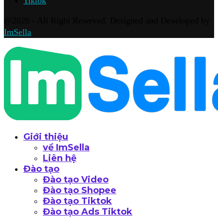
Tiktok
@2020 - All Right Reserved. Designed and Developed by
ImSella
Giới thiệu
về ImSella
Liên hệ
Đào tạo
Đào tạo Video
Đào tạo Shopee
Đào tạo Tiktok
Đào tạo Ads Tiktok